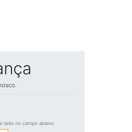
ança
nosco.
ao lado no campo abaixo