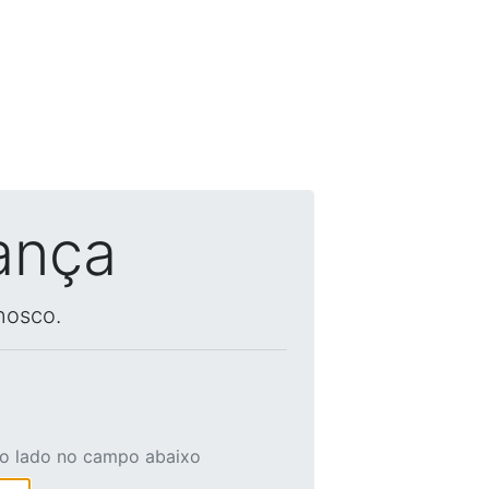
ança
nosco.
ao lado no campo abaixo