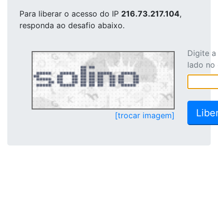
Para liberar o acesso
do IP
216.73.217.104
,
responda ao desafio abaixo.
Digite 
lado no
[trocar imagem]