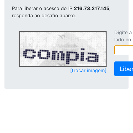
Para liberar o acesso
do IP
216.73.217.145
,
responda ao desafio abaixo.
Digite 
lado no
[trocar imagem]