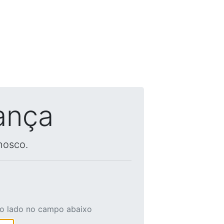
ança
nosco.
ao lado no campo abaixo